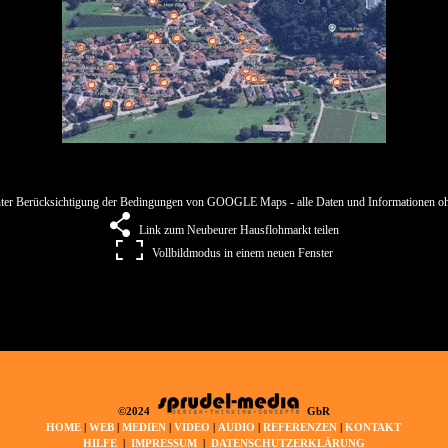
ter Berücksichtigung der Bedingungen von GOOGLE Maps - alle Daten und Informationen o
Link zum Neubeurer Hausflohmarkt teilen
Vollbildmodus in einem neuen Fenster
©
2024
GbR
HOME
|
WEB
|
MEDIEN
|
VIDEO
|
AUDIO
|
REFERENZEN
|
KONTAKT
HILFE
|
IMPRESSUM
|
DATENSCHUTZERKLÄRUNG